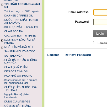
TINH DẦU AROMA Essential
Oil
Trà thảo dược - 100% organic
Email Address:
DẦU NỀN CARRIES OIL
NƯỚC TINH CHẤT- TONER-
Password:
XỊT KHOÁNG
BƠ THỰC VẬT - Shea butter
CHĂM SÓC DA
Login
CÁC LOẠI BỘT TỰ NHIÊN
DÀU BODY, SỮA TẮM, XÀ
PHÒNG
Remem
MUỐI TẮM VÀ ĐẤT SÉT
SẢN PHẨM DƯỠNG TÓC
Register
Retrieve Password
SÁP NHỦ HÓA
CHẤT BẢO QUẢN-CHỐNG
OXY HÓA
CHAI LỌ MỸ PHẨM
ĐÈN ĐỐT TINH DẦU
HOA KHÔ OẢI HƯƠNG
Bases neutres BIO : crèmes,
lait, shampooing, gel
CHIẾT XUẤT / NƯỚC HOA
TINH DẦU
Nguyên liệu mỹ phẩm
Handmade
DỤNG CỤ MASSAGE
GỐM SỨ BÁT TRÀNG